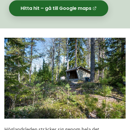
Hitta hit – gå till Google maps
Länk til
Höglandsleden sträcker sig genom hela det 