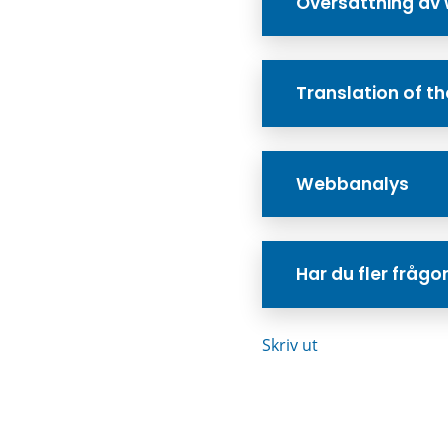
Översättning av
Translation of th
Webbanalys
Har du fler fråg
Skriv ut