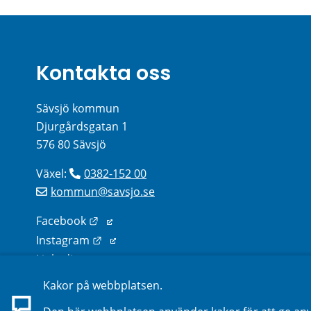
Kontakta oss
Sävsjö kommun
Djurgårdsgatan 1
576 80 Sävsjö
Växel: 
0382-152 00
kommun@savsjo.se
Länk till annan webbplats.
Facebook
Länk till annan webbplats.
Instagram
Länk till annan webbplats.
Linkedin
Kakor på webbplatsen.
Sök kontakter på webbplatsen