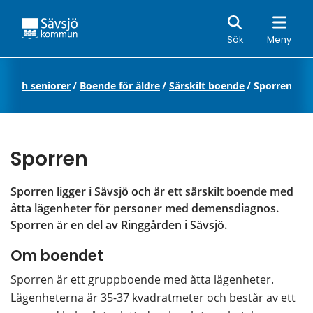
Sök
Sök
Meny
re och seniorer
/
Boende för äldre
/
Särskilt boende
/
Sporren
Sporren
Sporren ligger i Sävsjö och är ett särskilt boende med 
åtta lägenheter för personer med demensdiagnos. 
Sporren är en del av Ringgården i Sävsjö.
Om boendet
Sporren är ett gruppboende med åtta lägenheter. 
Lägenheterna är 35-37 kvadratmeter och består av ett 