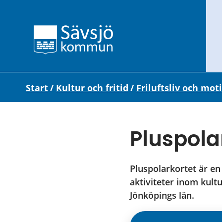
Start
/
Kultur och fritid
/
Friluftsliv och mot
Pluspola
Pluspolarkortet är en 
aktiviteter inom kult
Jönköpings län.