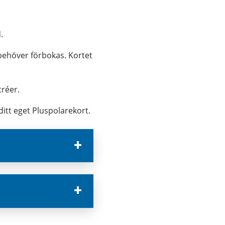
.
behöver förbokas. Kortet 
tréer.
itt eget Pluspolarekort.