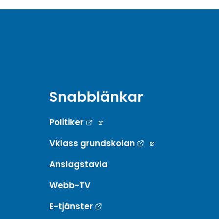
Snabblänkar
Länk till annan webbplats.
Politiker
Länk till annan w
Vklass grundskolan
Anslagstavla
Webb-TV
Länk till annan webbplats.
E-tjänster