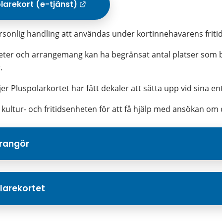
larekort (e-tjänst)
Länk till annan webbplats.
rsonlig handling att användas under kortinnehavarens fritid
iteter och arrangemang kan ha begränsat antal platser som 
.
r Pluspolarkortet har fått dekaler att sätta upp vid sina en
ultur- och fritidsenheten för att få hjälp med ansökan om d
rrangör
olarekortet