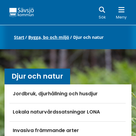
Sök
Sök
Meny
Start
/
Bygga, bo och miljö
/
Djur och natur
Djur och natur
Undersidor meny
Jordbruk, djurhållning och husdjur
Lokala naturvårdssatsningar LONA
Invasiva främmande arter