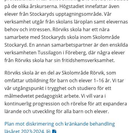
på de olika årskurserna. Högstadiet innefattar även 
elever från Stockaryds upptagningsområde. Vår 
verksamhet utgår från skolans läroplan samt elevernas 
behov och intressen. Rörviks skola har ett nära 
samarbete med Stockaryds skola inom Skolområde 
Stockaryd. En annan samarbetspartner är den enskilda 
verksamheten Tussilagon i Föreberg, där några elever 
från Rörviks skola har sin fritidshemsverksamhet.
Rörviks skola är en del av Skolområde Rörvik, som 
omfattar utbildning för barn och elever 1–16 år. Vi tar 
vår utgångspunkt i trygghet och studiero för ett 
målmedvetet pedagogiskt arbete. Vi vill vara i 
kontinuerlig progression och rörelse för att expandera 
lärande och utveckling för alla barn och elever.
Plan mot diskrimering och kränkande behandling 
pdf, 196.1 kB.
läsåret 2023-2024.