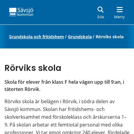
Sök
Sök
Meny
ing
/
Grundskola och fritidshem
/
Grundskola
/
Rörviks skola
Rörviks skola
Skola för elever från klass F hela vägen upp till 9:an, i 
tätorten Rörvik.
Rörviks skola är belägen i Rörvik, i södra delen av 
Sävsjö kommun. Skolan har fritidshems- och 
skolverksamhet med förskoleklass och årskurserna 1–
9. På skolan arbetar ett femtiotal personal med olika 
professioner. Vi tar emot omkring 240 elever, fördelade 